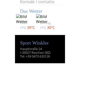
Kontakt / contatto
Das Wetter
heute
Sonntag
30°C
30°C
17°C
17°C
Sport Winkler
Hauptsraße 24
I-39027 Reschen (BZ)
Tel. +39 0473 633126